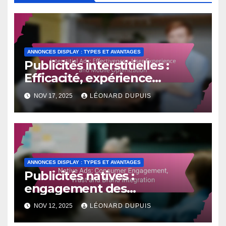
ANNONCES DISPLAY : TYPES ET AVANTAGES
Publicités interstitielles :
Efficacité, expérience
utilisateur et optimisation
NOV 17, 2025
LÉONARD DUPUIS
mobile
ANNONCES DISPLAY : TYPES ET AVANTAGES
Publicités natives :
engagement des
consommateurs, confiance et
NOV 12, 2025
LÉONARD DUPUIS
intégration de la marque