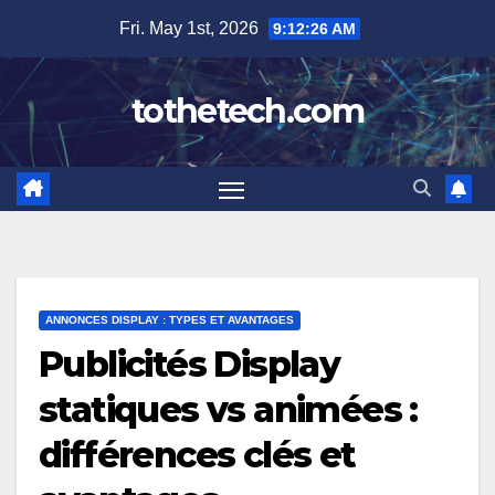
Skip
Fri. May 1st, 2026
9:12:27 AM
to
content
tothetech.com
ANNONCES DISPLAY : TYPES ET AVANTAGES
Publicités Display
statiques vs animées :
différences clés et