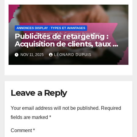
ANNONCES DISPLAY : TYPES ET AVANTAGES
Publicités de retargeting :
Acquisition de clients, taux de
conversion et stratégies
NOV 11, 2025
LÉONARD DUPUIS
Leave a Reply
Your email address will not be published.
Required
fields are marked
*
Comment
*