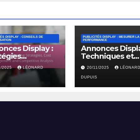
ÉS DISPLAY : CONSEILS DE
PUBLICITÉS DISPLAY : MESURER LA
SATION
PERFORMANCE
nces Display :
Annonces Displa
tégies
Techniques et
chères, Gestion
avantages des t
1/2025
LÉONARD
20/11/2025
LÉONAR
Coûts et
A/B
lyse
DUPUIS
urrentielle