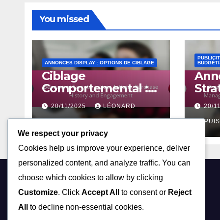
You missed
PUBLICIT
ANNONCES DISPLAY : OPTIONS DE CIBLAGE
BUDGÉTI
Ciblage
Anno
Comportemental :
Stra
Actions Utilisateur,
d’En
20/11/2025
LÉONARD
20/1
Historique d’Achat
des 
et Engagement
DUPUIS
Ana
DUPUIS
We respect your privacy
Conc
Cookies help us improve your experience, deliver
personalized content, and analyze traffic. You can
choose which cookies to allow by clicking
tothetech.com
Customize
. Click
Accept All
to consent or
Reject
All
to decline non-essential cookies.