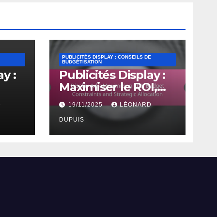
PUBLICITÉS DISPLAY : CONSEILS DE
BUDGÉTISATION
y :
Publicités Display :
Maximiser le ROI,
ests
Contraintes
D
19/11/2025
LÉONARD
Budgétaires et
Allocation
DUPUIS
Stratégique