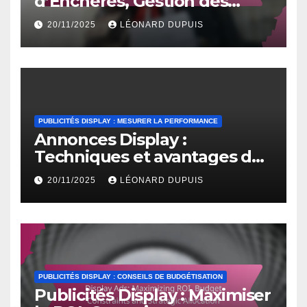
d’Enchères, Gestion des
Coûts et Analyse
20/11/2025
LÉONARD DUPUIS
Concurrentielle
PUBLICITÉS DISPLAY : MESURER LA PERFORMANCE
Annonces Display :
Techniques et avantages des
tests A/B
20/11/2025
LÉONARD DUPUIS
PUBLICITÉS DISPLAY : CONSEILS DE BUDGÉTISATION
Publicités Display : Maximiser