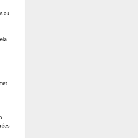
ts ou
Cela
rmet
a
irées