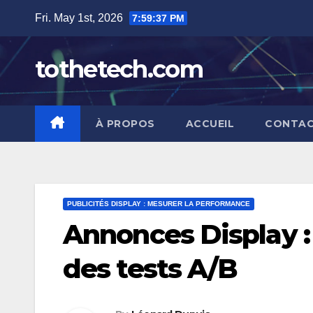
Skip
Fri. May 1st, 2026
7:59:38 PM
to
content
tothetech.com
À PROPOS
ACCUEIL
CONTAC
PUBLICITÉS DISPLAY : MESURER LA PERFORMANCE
Annonces Display :
des tests A/B