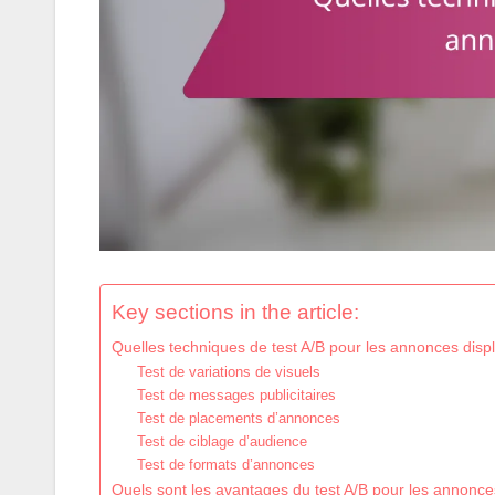
Key sections in the article:
Quelles techniques de test A/B pour les annonces disp
Test de variations de visuels
Test de messages publicitaires
Test de placements d’annonces
Test de ciblage d’audience
Test de formats d’annonces
Quels sont les avantages du test A/B pour les annonce