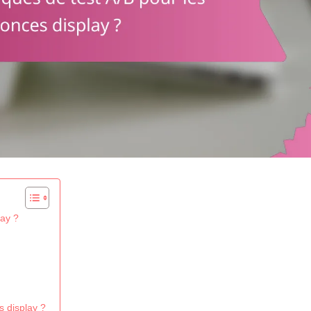
lay ?
s display ?