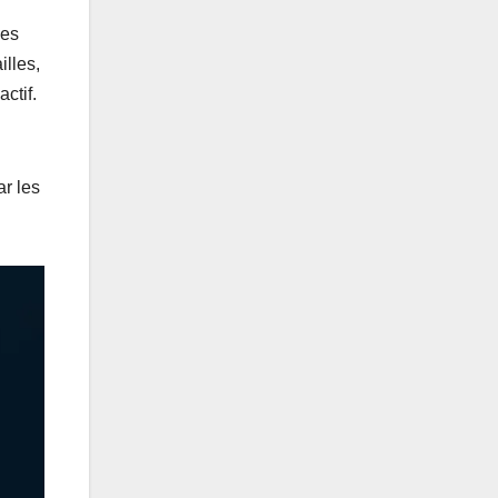
les
illes,
ctif.
ar les