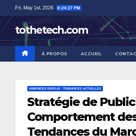
Skip
Fri. May 1st, 2026
8:24:28 PM
to
content
tothetech.com
À PROPOS
ACCUEIL
CONTAC
ANNONCES DISPLAY : TENDANCES ACTUELLES
Stratégie de Public
Comportement des
Tendances du Mar